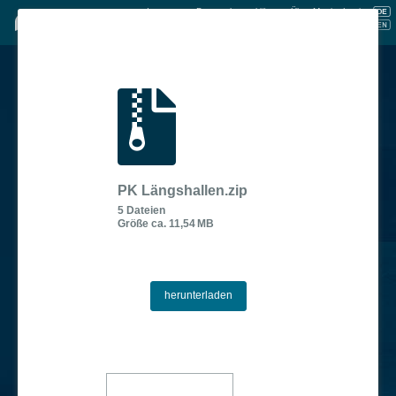
Impressum
Datenschutzerklärung
Über Manja
Login
|
|
|
|
PK Längshallen.zip
5 Dateien
Größe ca. 11,54
MB
herunterladen