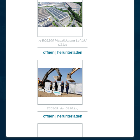
A-BO2200 Visualisierung Luftbild
(1).jpg
öffnen
|
herunterladen
260309_du_0490.jpg
öffnen
|
herunterladen