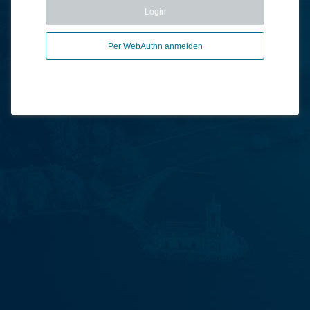
Login
Per WebAuthn anmelden