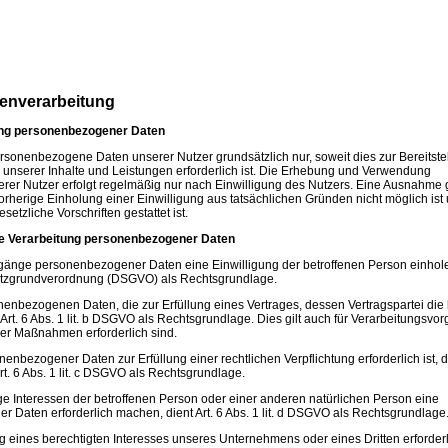
atenverarbeitung
ung personenbezogener Daten
onenbezogene Daten unserer Nutzer grundsätzlich nur, soweit dies zur Bereitste
 unserer Inhalte und Leistungen erforderlich ist. Die Erhebung und Verwendung
r Nutzer erfolgt regelmäßig nur nach Einwilligung des Nutzers. Eine Ausnahme gi
orherige Einholung einer Einwilligung aus tatsächlichen Gründen nicht möglich ist
etzliche Vorschriften gestattet ist.
ie Verarbeitung personenbezogener Daten
rgänge personenbezogener Daten eine Einwilligung der betroffenen Person einhole
chutzgrundverordnung (DSGVO) als Rechtsgrundlage.
nenbezogenen Daten, die zur Erfüllung eines Vertrages, dessen Vertragspartei die 
ent Art. 6 Abs. 1 lit. b DSGVO als Rechtsgrundlage. Dies gilt auch für Verarbeitungsvo
her Maßnahmen erforderlich sind.
enbezogener Daten zur Erfüllung einer rechtlichen Verpflichtung erforderlich ist, 
rt. 6 Abs. 1 lit. c DSGVO als Rechtsgrundlage.
ige Interessen der betroffenen Person oder einer anderen natürlichen Person eine
 Daten erforderlich machen, dient Art. 6 Abs. 1 lit. d DSGVO als Rechtsgrundlage
ng eines berechtigten Interesses unseres Unternehmens oder eines Dritten erforder