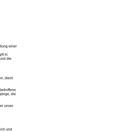
llung einer
lt in
 und die
n, dient
betroffene
rgänge, die
der unser
.
lich und